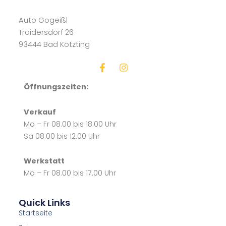
Auto Gogeißl
Traidersdorf 26
93444 Bad Kötzting
F
I
a
n
c
s
Öffnungszeiten:
e
t
b
a
Verkauf
o
g
o
r
Mo – Fr 08.00 bis 18.00 Uhr
k
a
Sa 08.00 bis 12.00 Uhr
-
m
f
Werkstatt
Mo – Fr 08.00 bis 17.00 Uhr
Quick Links
Startseite