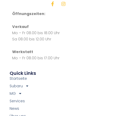
F
I
a
n
c
s
Öffnungszeiten:
e
t
b
a
Verkauf
o
g
o
r
Mo – Fr 08.00 bis 18.00 Uhr
k
a
Sa 08.00 bis 12.00 Uhr
-
m
f
Werkstatt
Mo – Fr 08.00 bis 17.00 Uhr
Quick Links
Startseite
Subaru
MG
Services
News
Über uns