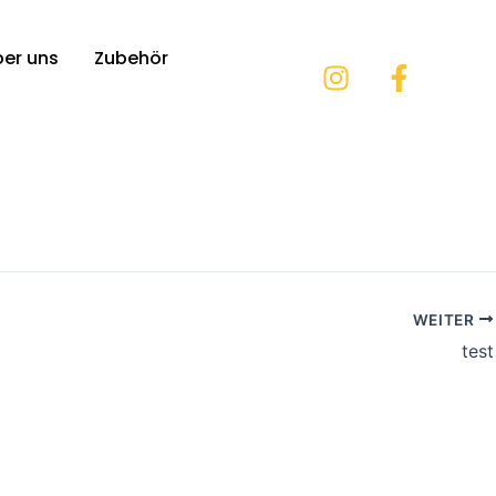
ber uns
Zubehör
Instagram
Facebo
f
WEITER
test