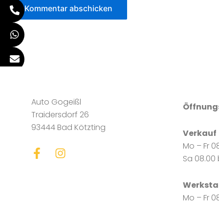
Auto Gogeißl
Öffnungs
Traidersdorf 26
93444 Bad Kötzting
Verkauf
Mo – Fr 08
F
I
Sa 08.00 b
a
n
c
s
e
t
Werksta
b
a
Mo – Fr 08
o
g